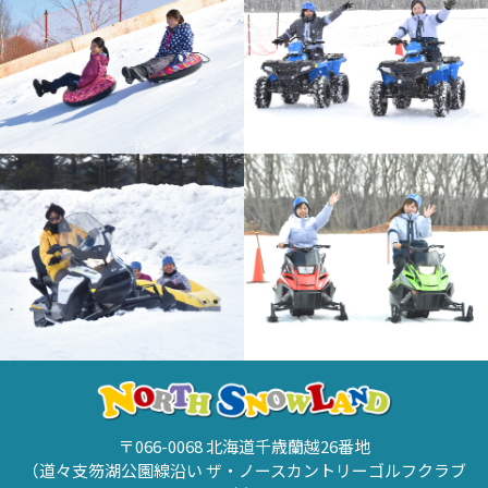
〒066-0068 北海道千歳蘭越26番地
（道々支笏湖公園線沿い ザ・ノースカントリーゴルフクラブ