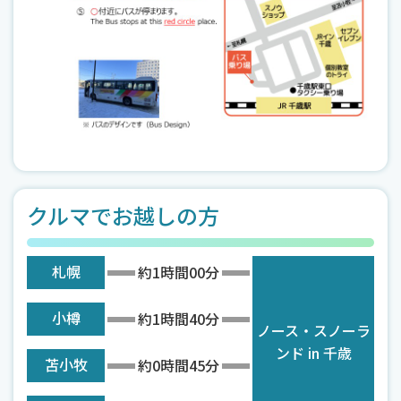
クルマでお越しの方
札幌
約1時間00分
小樽
約1時間40分
ノース・スノーラ
ンド in 千歳
苫小牧
約0時間45分