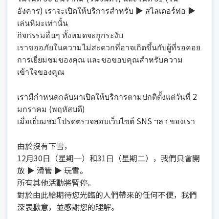
อังคาร) เราจะเปิดให้บริการสำหรับ ▶ สไลเดอร์ท่อ ▶
เล่นหิมะเท่านั้น
กิจกรรมอื่นๆ ทั้งหมดจะถูกระงับ
เราขออภัยในความไม่สะดวกที่อาจเกิดขึ้นกับผู้ที่รอคอย
การเยี่ยมชมของคุณ และขอขอบคุณสำหรับความ
เข้าใจของคุณ
เรามีกำหนดกลับมาเปิดให้บริการตามปกติตั้งแต่วันที่ 2
มกราคม (พฤหัสบดี)
เมื่อเยี่ยมชมโปรดตรวจสอบเว็บไซต์ SNS ฯลฯ ของเรา
由於沒有下雪，
12月30日（星期一）和31日（星期二），我們只會開
放 ▶ 滑管 ▶ 玩雪。
所有其他活動將暫停。
對於由此給期待您光臨的人們帶來的任何不便，我們
深表歉意，並感謝您的理解。