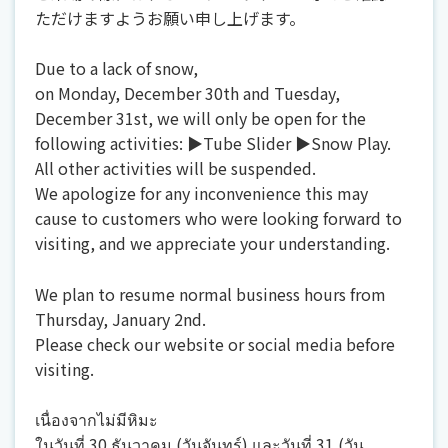
ただけますようお願い申し上げます。
Due to a lack of snow,
on Monday, December 30th and Tuesday,
December 31st, we will only be open for the
following activities: ▶Tube Slider ▶Snow Play.
All other activities will be suspended.
We apologize for any inconvenience this may
cause to customers who were looking forward to
visiting, and we appreciate your understanding.
We plan to resume normal business hours from
Thursday, January 2nd.
Please check our website or social media before
visiting.
เนื่องจากไม่มีหิมะ
ในวันที่ 30 ธันวาคม (วันจันทร์) และวันที่ 31 (วัน