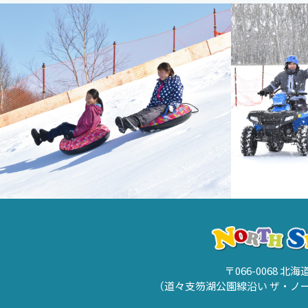
〒066-0068 北
（道々支笏湖公園線沿い ザ・ノ