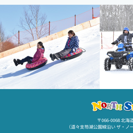
〒066-0068 北
（道々支笏湖公園線沿い ザ・ノ