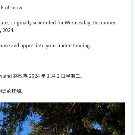
ck of snow
date, originally scheduled for Wednesday, December
, 2024.
cause and appreciate your understanding.
and 將改為 2024 年 1 月 2 日星期二。
謝您的理解。