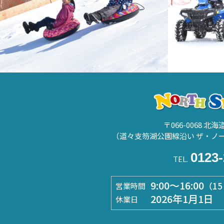
〒066-0068 北
（道々支笏湖公園線沿い ザ・ノ
0123-
TEL.
9:00～16:00
（1
営業時間
2026年1月1日
休業日