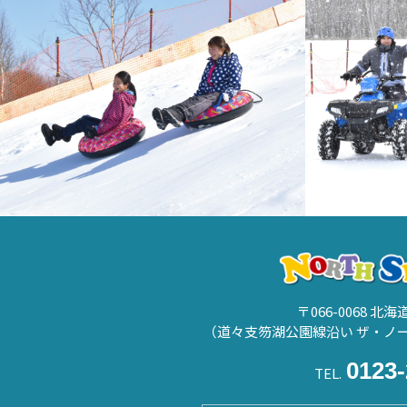
〒066-0068 北
（道々支笏湖公園線沿い ザ・ノ
0123-
TEL.