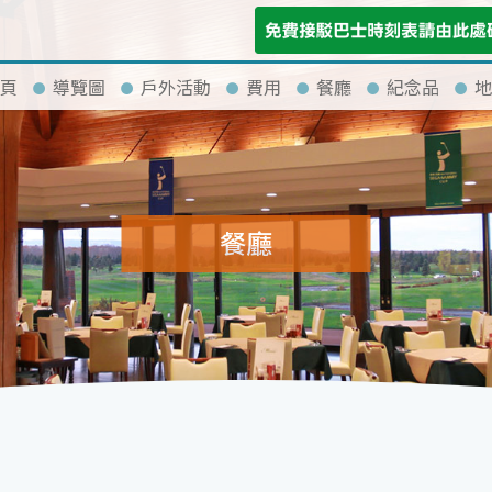
頁
導覽圖
戶外活動
費用
餐廳
紀念品
地
餐廳