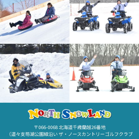
〒066-0068 北海道千歳蘭越26番地
（道々支笏湖公園線沿い ザ・ノースカントリーゴルフクラブ